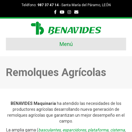
Teléfono:
987 37 47 14
- Santa María del Páramo, LEÓN
Facebook
Youtube
Instagram
Email
Menú
Remolques Agrícolas
BENAVIDES Maquinaria
ha atendido las necesidades de los
productores agrícolas desarrollando nueva generación de
remolques agrícolas que garantizan un mejor desempeño en el
campo.
La amplia gama (
basculantes
,
esparcidores
,
plataforma
,
cisterna
,