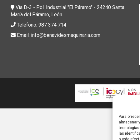
Vía D-3 - Pol. Industrial "El Páramo" - 24240 Santa
María del Páramo, León.
Teléfono: 987 374 714
Email:
info@benavidesmaquinaria.com
Para ofrece
almacenar y
tecnologías
las identifi
puede afect