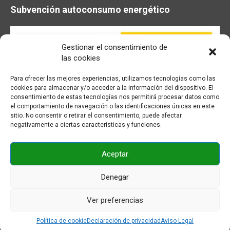
Subvención autoconsumo energético
Gestionar el consentimiento de
las cookies
Para ofrecer las mejores experiencias, utilizamos tecnologías como las
cookies para almacenar y/o acceder a la información del dispositivo. El
consentimiento de estas tecnologías nos permitirá procesar datos como
el comportamiento de navegación o las identificaciones únicas en este
sitio. No consentir o retirar el consentimiento, puede afectar
negativamente a ciertas características y funciones.
Aceptar
© BENAVIDES Maquinaria - 2026
Denegar
F
Y
I
E
Ver preferencias
a
o
n
m
c
u
s
a
Política de cookie
Declaración de privacidad
Aviso Legal
e
t
t
i