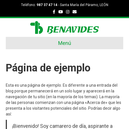
Teléfono:
987 37 47 14
- Santa María del Páramo, LEÓN
F
Y
I
E
a
o
n
m
c
u
s
a
e
t
t
i
b
u
a
l
o
b
g
o
e
r
k
a
Menú
m
Página de ejemplo
Esta es una página de ejemplo. Es diferente a una entrada del
blog porque permanecerá en un solo lugar y aparecerá en la
navegación de tu sitio (en la mayoría de los temas). La mayoría
de las personas comienzan con una página «Acerca de» que les
presenta a los visitantes potenciales del sitio. Podrías decir algo
así:
¡Bienvenido! Soy camarero de día, aspirante a