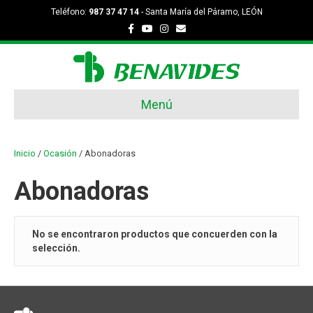
Teléfono:
987 37 47 14
- Santa María del Páramo, LEÓN
F
Y
I
E
a
o
n
m
c
u
s
a
e
t
t
i
b
u
a
l
o
b
g
o
e
r
k
a
Menú
m
Inicio
/
Ocasión
/ Abonadoras
Abonadoras
No se encontraron productos que concuerden con la
selección.