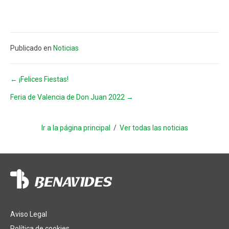
Publicado en
Noticias
Navegación
← ¡Felices Fiestas!
Feria de Valencia de Don Juan 2022 →
de
entradas
Ir a la página principal
/
Ver todas las noticias
Aviso Legal
Política de cookies