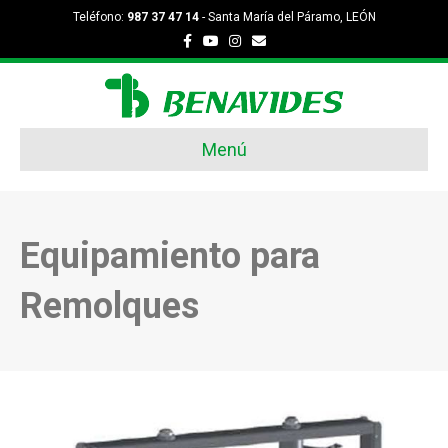
Teléfono:
987 37 47 14
- Santa María del Páramo, LEÓN
Facebook
Youtube
Instagram
Email
Menú
Equipamiento para
Remolques