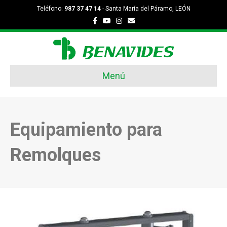
Teléfono:
987 37 47 14
- Santa María del Páramo, LEÓN
Facebook
Youtube
Instagram
Email
Menú
Equipamiento para
Remolques