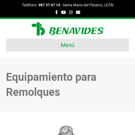
Teléfono:
987 37 47 14
- Santa María del Páramo, LEÓN
Facebook
Youtube
Instagram
Email
Menú
Equipamiento para
Remolques