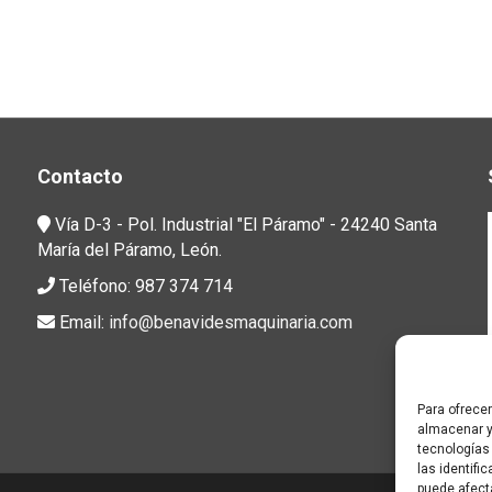
Contacto
Vía D-3 - Pol. Industrial "El Páramo" - 24240 Santa
María del Páramo, León.
Teléfono: 987 374 714
Email:
info@benavidesmaquinaria.com
Para ofrece
almacenar y
tecnologías
las identifi
puede afect