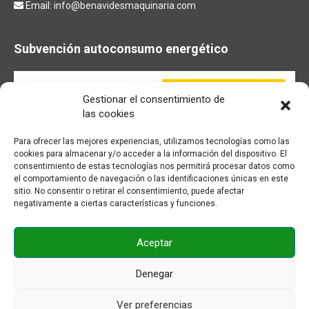
Email:
info@benavidesmaquinaria.com
Subvención autoconsumo energético
Gestionar el consentimiento de
las cookies
Para ofrecer las mejores experiencias, utilizamos tecnologías como las
cookies para almacenar y/o acceder a la información del dispositivo. El
consentimiento de estas tecnologías nos permitirá procesar datos como
el comportamiento de navegación o las identificaciones únicas en este
sitio. No consentir o retirar el consentimiento, puede afectar
negativamente a ciertas características y funciones.
Aceptar
© BENAVIDES Maquinaria - 2026
Denegar
F
Y
I
E
Ver preferencias
a
o
n
m