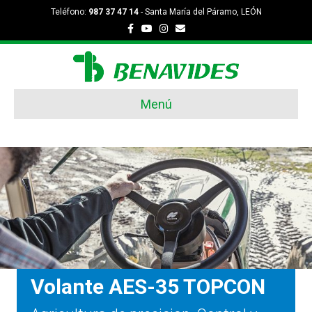
Teléfono:
987 37 47 14
- Santa María del Páramo, LEÓN
Facebook
Youtube
Instagram
Email
Menú
Volante AES-35 TOPCON